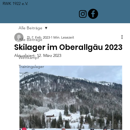
RWK 1922 e.V.
Alle Beiträge
TL
7. Feb. 2023
1 Min. Lesezeit
Alle Beiträge
Skilager im Oberallgäu 2023
Verein
Aktualisiert:
12. März 2023
Wettkampf
Trainingslager