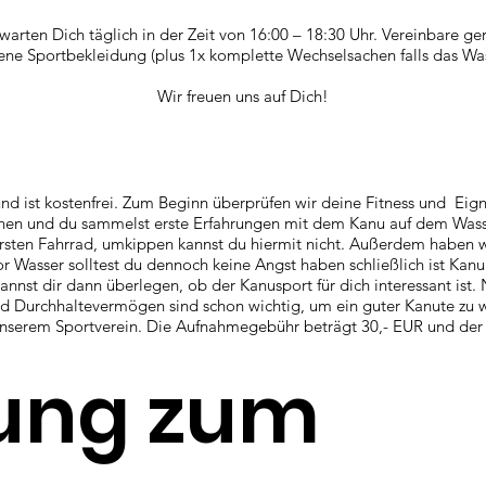
warten Dich täglich in der Zeit von 16:00 – 18:30 Uhr. Vereinbare g
ne Sportbekleidung (plus 1x komplette Wechselsachen falls das Wass
Wir freuen uns auf Dich!
d ist kostenfrei. Zum Beginn überprüfen wir deine Fitness und Eig
chen und du sammelst erste Erfahrungen mit dem Kanu auf dem Wass
ersten Fahrrad, umkippen kannst du hiermit nicht. Außerdem haben w
Vor Wasser solltest du dennoch keine Angst haben schließlich ist Kanu
annst dir dann überlegen, ob der Kanusport für dich interessant ist. N
d Durchhaltevermögen sind schon wichtig, um ein guter Kanute zu w
n unserem Sportverein. Die Aufnahmegebühr beträgt 30,- EUR und der 
ung zum