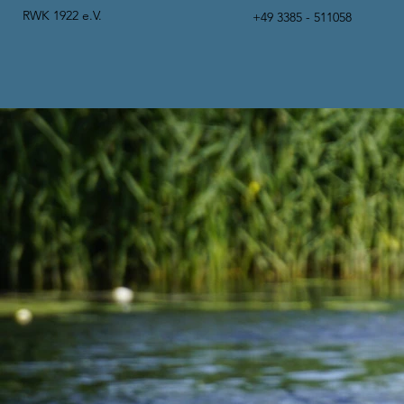
RWK 1922 e.V.
+49 3385 - 511058