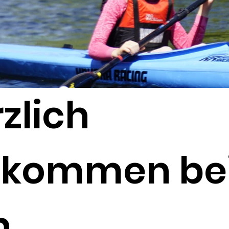
zlich
llkommen be
n