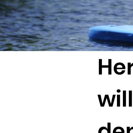
Her
wi
de